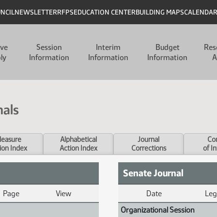
UNCIL
NEWSLETTER
RFPS
EDUCATION CENTER
BUILDING MAPS
CALENDA
ive
Session
Interim
Budget
Res
ly
Information
Information
Information
A
nals
easure
Alphabetical
Journal
Con
ion Index
Action Index
Corrections
of I
Senate Journal
Page
View
Date
Leg
Journal Index
Organizational Session