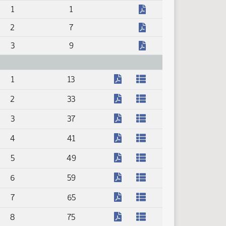
(PDF)
1
1
(PDF)
2
7
(PDF)
3
9
(PDF)
1
13
(PDF)
2
33
(PDF)
3
37
(PDF)
4
41
(PDF)
5
49
(PDF)
6
59
(PDF)
7
65
(PDF)
8
75