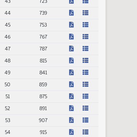
(PDF)
43
723
(PDF)
44
739
(PDF)
45
753
(PDF)
46
767
(PDF)
47
787
(PDF)
48
815
(PDF)
49
841
(PDF)
50
859
(PDF)
51
875
(PDF)
52
891
(PDF)
53
907
(PDF)
54
915