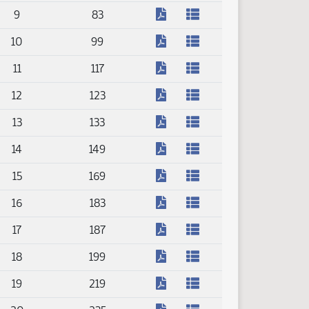
(PDF)
9
83
(PDF)
10
99
(PDF)
11
117
(PDF)
12
123
(PDF)
13
133
(PDF)
14
149
(PDF)
15
169
(PDF)
16
183
(PDF)
17
187
(PDF)
18
199
(PDF)
19
219