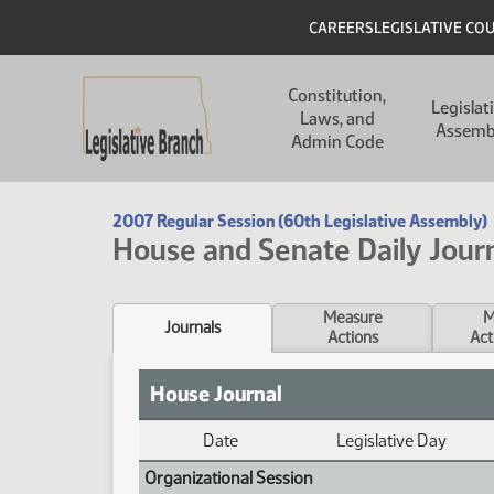
Skip to main content
Skip to main content
Header
CAREERS
LEGISLATIVE CO
Main navigation
Constitution,
Legislat
Laws, and
Assemb
Admin Code
2007 Regular Session (60th Legislative Assembly)
House and Senate Daily Jour
Measure
M
Journals
Actions
Act
House Journal
Date
Legislative Day
Journal Index
Organizational Session