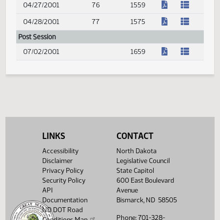
(PDF)
04/03/2001
58
1117
(PDF)
04/04/2001
59
1139
(PDF)
04/05/2001
60
1193
(PDF)
04/06/2001
61
1221
(PDF)
04/09/2001
62
1243
(PDF)
04/10/2001
63
1275
(PDF)
04/11/2001
64
1307
LINKS
CONTACT
(PDF)
04/12/2001
65
1317
Accessibility
North Dakota
(PDF)
Disclaimer
Legislative Council
04/13/2001
66
1333
Privacy Policy
State Capitol
(PDF)
04/16/2001
67
1355
Security Policy
600 East Boulevard
API
Avenue
(PDF)
04/17/2001
68
1367
Documentation
Bismarck, ND 58505
ND DOT Road
(PDF)
04/18/2001
69
1377
Phone: 701-328-
Conditions Map