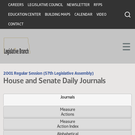
Header
Skip to main content
Skip to main content
CAREERS
LEGISLATIVE COUNCIL
NEWSLETTER
RFPS
EDUCATION CENTER
BUILDING MAPS
CALENDAR
VIDEO
CONTACT
2001 Regular Session (57th Legislative Assembly)
House and Senate Daily Journals
Journals
Measure
Actions