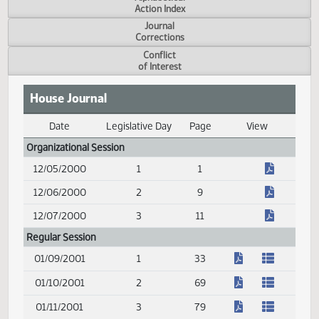
Measure
Action Index
Alphabetical
Action Index
Journal
Corrections
Conflict
of Interest
House Journal
Date
Legislative Day
Page
View
Journal Index
Organizational Session
12/05/2000
1
1
12/06/2000
2
9
12/07/2000
3
11
Regular Session